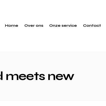
Home
Over ons
Onze service
Contact
d meets new