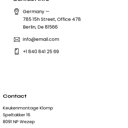
Germany —
785 15h Street, Office 478
Berlin, De 81566
info@email.com
+1 840 841 25 69
Contact
Keukenmontage Klomp
Speltakker 16
8091 NP Wezep