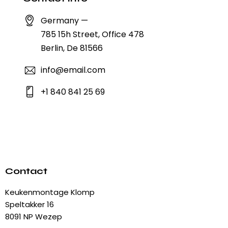
Germany —
785 15h Street, Office 478
Berlin, De 81566
info@email.com
+1 840 841 25 69
Contact
Keukenmontage Klomp
Speltakker 16
8091 NP Wezep